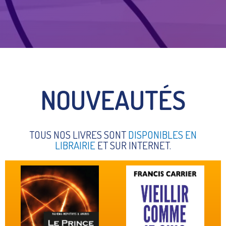
N
O
U
V
E
A
U
T
É
S
TOUS NOS LIVRES SONT
DISPONIBLES EN
LIBRAIRIE
ET SUR INTERNET.