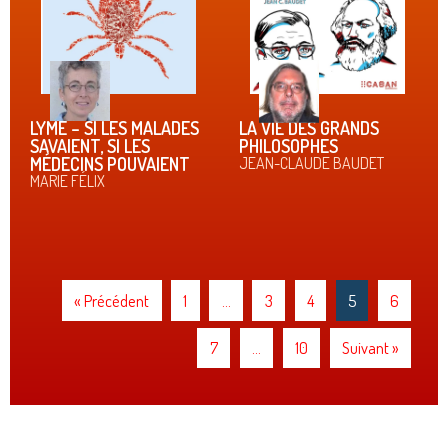
LYME – SI LES MALADES
LA VIE DES GRANDS
SAVAIENT, SI LES
PHILOSOPHES
MÉDECINS POUVAIENT
JEAN-CLAUDE BAUDET
MARIE FÉLIX
« Précédent
1
…
3
4
5
6
7
…
10
Suivant »