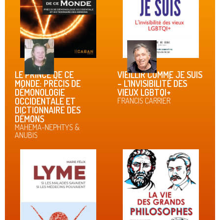
LE PRINCE DE CE
VIEILLIR COMME JE SUIS
MONDE: PRÉCIS DE
– L’INVISIBILITÉ DES
DÉMONOLOGIE
VIEUX LGBTQI+
OCCIDENTALE ET
FRANCIS CARRIER
DICTIONNAIRE DES
DÉMONS
MAHEMA-NEPHTYS &
ANUBIS